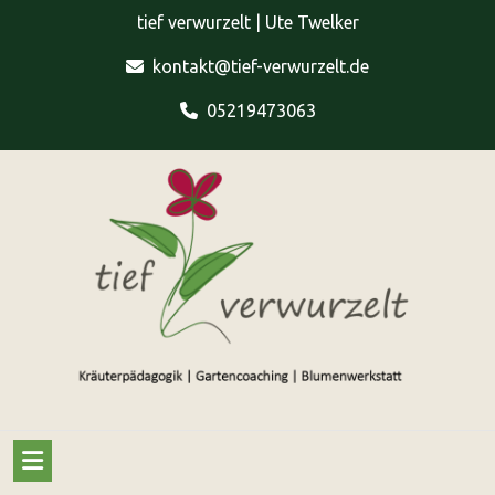
Skip
tief verwurzelt | Ute Twelker
to
content
kontakt@tief-verwurzelt.de
05219473063