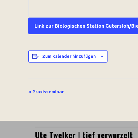
Link zur Biologischen Station Gütersloh/Bi
Zum Kalender hinzufügen
Veranstaltung-
«
Praxisseminar
Navigation
Ute Twelker | tief verwurzelt