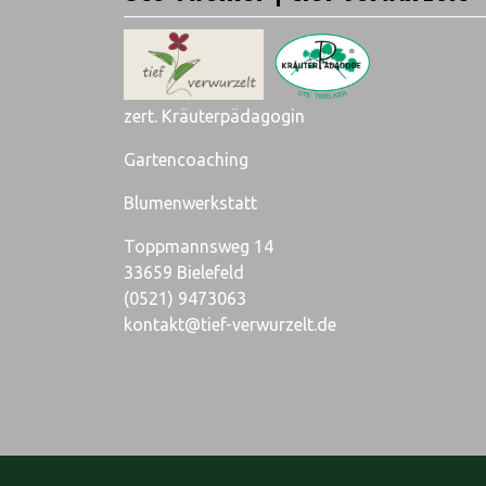
zert. Kräuterpädagogin
Gartencoaching
Blumenwerkstatt
Toppmannsweg 14
33659 Bielefeld
(0521) 9473063
kontakt@tief-verwurzelt.de