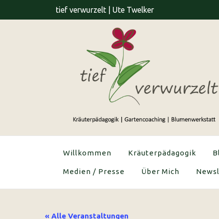
Skip
tief verwurzelt | Ute Twelker
to
content
Willkommen
Kräuterpädagogik
B
Medien / Presse
Über Mich
Newsl
« Alle Veranstaltungen