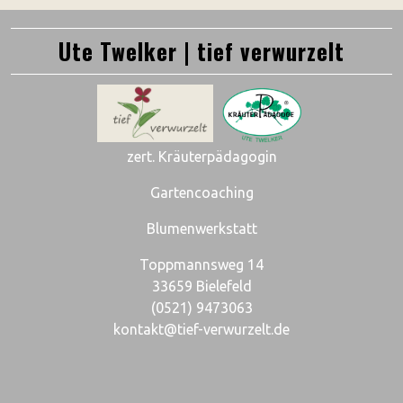
Ute Twelker | tief verwurzelt
zert. Kräuterpädagogin
Gartencoaching
Blumenwerkstatt
Toppmannsweg 14
33659 Bielefeld
(0521) 9473063
kontakt@tief-verwurzelt.de