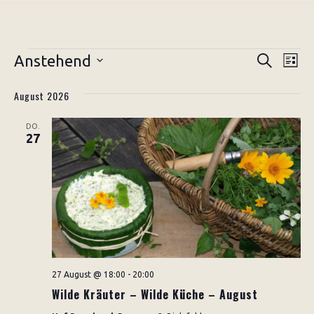
Veranstaltungen
Veranst
Ver
Anstehend
Suche
Liste
Ans
Suche
Datum
Nav
August 2026
und
wählen.
Ansichte
DO.
27
Navigat
27 August @ 18:00
-
20:00
Wilde Kräuter – Wilde Küche – August