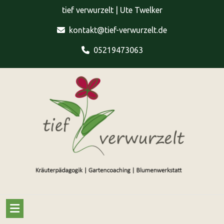
Skip
tief verwurzelt | Ute Twelker
to
content
kontakt@tief-verwurzelt.de
05219473063