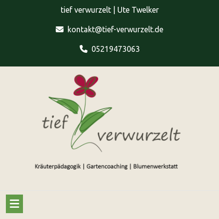
Skip
tief verwurzelt | Ute Twelker
to
content
kontakt@tief-verwurzelt.de
05219473063