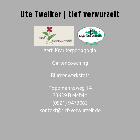
Ute Twelker | tief verwurzelt
zert. Kräuterpädagogin
Gartencoaching
Blumenwerkstatt
Toppmannsweg 14
33659 Bielefeld
(0521) 9473063
kontakt@tief-verwurzelt.de