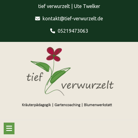
Skip
tief verwurzelt | Ute Twelker
to
content
kontakt@tief-verwurzelt.de
05219473063