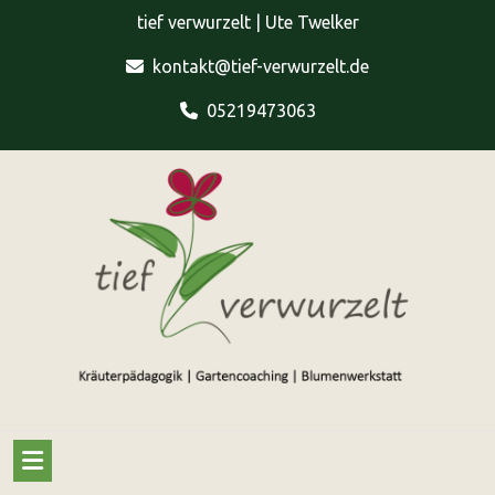
Skip
tief verwurzelt | Ute Twelker
to
content
kontakt@tief-verwurzelt.de
05219473063