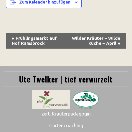
Zum Kalender hinzufügen
Veranstaltung-
«
Frühlingsmarkt auf
Wilder Kräuter – Wilde
Navigation
Hof Ramsbrock
Küche – April
»
Ute Twelker | tief verwurzelt
zert. Kräuterpädagogin
Gartencoaching