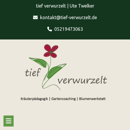
Skip
tief verwurzelt | Ute Twelker
to
content
kontakt@tief-verwurzelt.de
05219473063